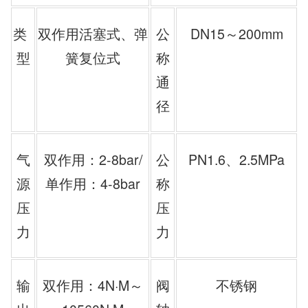
类
双作用活塞式、弹
公
DN15～200mm
型
簧复位式
称
通
径
气
双作用：2-8bar/
公
PN1.6、2.5MPa
源
单作用：4-8bar
称
压
压
力
力
输
双作用：4N·M～
阀
不锈钢