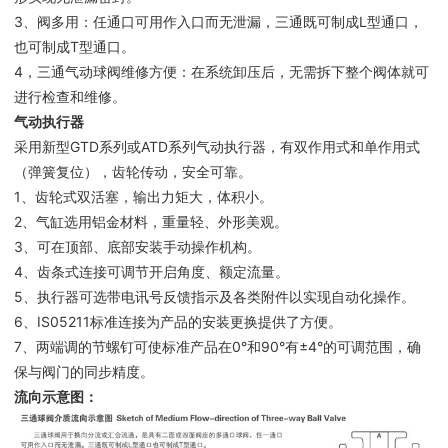
3、阀多用：任通口可用作入口而无泄漏，三通既可制成L型通口，
也可制成T型通口。
4，三通气动球阀维修方便：在系统卸压后，无需拆下整个阀体就可
进行检查和维修。
气动执行器
采用新型GTD系列或ATD系列气动执行器，有双作用式和单作用式
（弹簧复位），齿轮传动，安全可靠。
1、齿轮式双活塞，输出力矩大，体积小。
2、气缸选用铝金材料，重量轻、外形美观。
3、可在顶部、底部安装手动操作机构。
4、齿条式连接可调节开启角度、额定流量。
5、执行器可选带电讯号反馈指示及各类附件以实现自动化操作。
6、IS05211标准连接为产品的安装更换提供了方便。
7、两端调的节螺钉可使标准产品在0°和90°有±4°的可调范围，确
保与阀门的同步精度。
流向示意图：