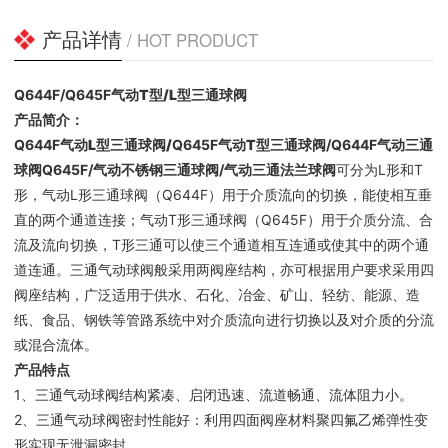
产品详情
/ HOT PRODUCT
Q644F/Q645F气动
T型/L型
三通球阀
产品简介：
Q644F
气动L型三通球阀
/
Q645F
气动T型三通球阀
/Q644F
气动三通
球阀
Q645F/气动不锈钢三通球阀/气动三通法兰球阀
可分为L形和T
形，气动L形三通球阀（Q644F）用于介质流向的切换，能使相互垂
直的两个通道连接；气动T形三通球阀（Q645F）用于介质分流、合
流及流向切换，T形三通可以使三个通道相互连通或使其中的两个通
道连通。三通气动球阀般采用两阀座结构，亦可根据用户要求采用四
阀座结构，广泛适用于供水、石化、冶金、矿山、轻纺、能源、造
纸、食品、钢铁等管路系统中对介质流向进行切换以及对介质的分流
或混合流体。
产品特点
1、三通气动球阀结构紧凑、启闭迅速、流道畅通、流体阻力小。
2、三通气动球阀密封性能好：利用四面阀座材料聚四氟乙烯弹性变
形实现无泄漏密封。