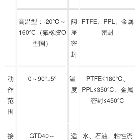
高温型：-20℃～
阀
PTFE、PPL、金属
160℃（氟橡胶O
座
密封
型圈）
密
封
动
0～90°±5°
温
PTFE≤180℃、
作
度
PPL≤350℃、金属
范
密封≤450℃
围
接
GTD40～
适
水、石油、粘性流