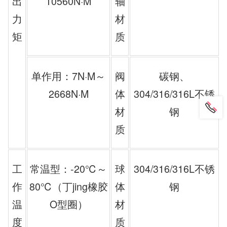
出
10560N·M
轴
力
材
矩
质
单作用：7N·M～
阀
碳钢、
2668N·M
体
304/316/316L不锈
材
钢
质
工
常温型：-20℃～
球
304/316/316L不锈
作
80℃（丁jing橡胶
体
钢
温
O型圈）
材
度
质