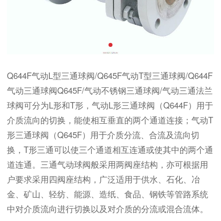
Q644F气动L型三通球阀/Q645F气动T型三通球阀/Q644F
气动三通球阀Q645F/气动不锈钢三通球阀/气动三通法兰
球阀可分为L形和T形，气动L形三通球阀（Q644F）用于
介质流向的切换，能使相互垂直的两个通道连接；气动T
形三通球阀（Q645F）用于介质分流、合流及流向切
换，T形三通可以使三个通道相互连通或使其中的两个通
道连通。三通气动球阀般采用两阀座结构，亦可根据用
户要求采用四阀座结构，广泛适用于供水、石化、冶
金、矿山、轻纺、能源、造纸、食品、钢铁等管路系统
中对介质流向进行切换以及对介质的分流或混合流体。