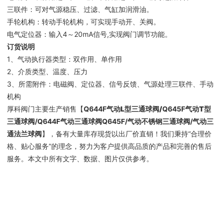
三联件：可对气源稳压、过滤、气缸加润滑油。
手轮机构：转动手轮机构，可实现手动开、关阀。
电气定位器：输入4～20mA信号,实现阀门调节功能。
订货说明
1、气动执行器类型：双作用、单作用
2、介质类型、温度、压力
3、所需附件：电磁阀、定位器、信号反馈、气源处理三联件、手动
机构
厚科阀门主要生产销售【
Q644F
气动L型三通球阀
/
Q645F
气动T型
三通球阀
/Q644F
气动三通球阀
Q645F/气动不锈钢三通球阀/气动三
通法兰球阀
】，备有大量库存现货以出厂价直销！我们秉持“合理价
格、贴心服务”的理念，努力为客户提供高品质的产品和完善的售后
服务。本文中所有文字、数据、图片仅供参考。