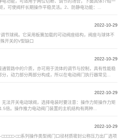
静电功能，可适用于两位切断、调节的场合，下面具体介绍一
，可使阀杆长期操作平稳灵活。2、防静电功能：...
2022-10-29
密封调节球阀。它采用板簧加载的可动阀座结构，阀座与球体不
殊开关的V型缺口
2022-10-29
接通管路中的介质，亦可用于流体的调节与控制，具有性能稳
分，动力部分两部分构成，所以在电动阀门执行器常见...
2022-10-29
，无法开关电动球阀，选择电装时要注意：操作力矩操作力矩
.5倍。操作推力电动阀门装置的主机结构有两种...
2022-10-29
-□□□□□-□□系列操作类型阀门口径材质密封公称压力出厂选项