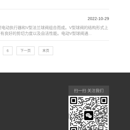
2022-10-29
型电动执行器和V型法兰球阀组合而成。V型球阀的结构形式上
良好的剪切力度以及自洁性能。电动V型球阀通...
6
下一页
末页
扫一扫 关注我们