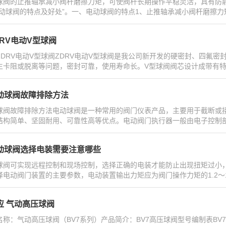
球阀的止推轴承减小阀杆磨擦力矩，可使阀杆长期操作平稳灵活，具有防
电动球阀的特点及好处”。一、电动球阀的特点1、止推轴承减小阀杆磨擦力矩
DRV电动V型球阀
ZDRV电动V型球阀ZDRV电动V型球阀是我公司新开发的硬密封、四氟
生卡阻或脱离等问题，密封可靠，使用寿命长。V型球阀阀芯设计成带有特
动球阀故障排除方法
球阀故障排除方法电动球阀是一种常用的阀门仪表产品，主要用于截断或
结构简单、坚固耐用、可靠性高等优点。电动阀门执行器一般由电子控制部
动球阀选择电装需要注意哪些
球阀可实现远程控制和现场控制，选择正确的电装才能防止出现扭矩过小
择电动阀门装置的主要参数，电动装置输出力矩应为阀门操作力矩的1.2～1
应 气动高压球阀
名称：气动高压球阀（BV7系列）产品简介：BV7高压球阀型号编制表BV7